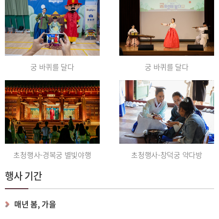
궁 바퀴를 달다
궁 바퀴를 달다
초청행사-경복궁 별빛야행
초청행사-창덕궁 약다방
행사 기간
매년 봄, 가을