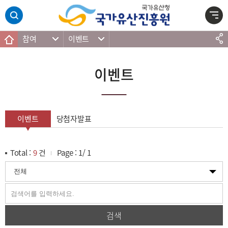
주메뉴 바로가기
본문 바로가기
하단 바로가기
참여
이벤트
이벤트
이벤트
당첨자발표
Total :
9
건
Page :
1
/
1
검색