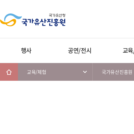
행사
공연/전시
교육
교육/체험
국가유산진흥원