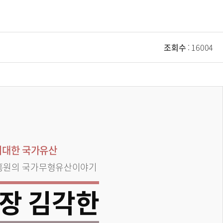
조회수
: 16004
위대한 국가유산
흥원의 국가무형유산이야기
장 김각한