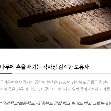
나무에 혼을 새기는 각자장 김각한 보유자
국가무형유산 각자장 김각한 선생은 1957년 경상북도 금릉군 감천면 양
편이 좋은 편은 아니었다. 더군다나 아버지가 일찍 돌아가셔서 가계를
“국민학교(초등학교) 때 공부도 곧잘 하고 반장도 하고 그랬는데 