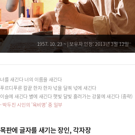
1957. 10. 23 ~ | 보유자 인정: 2013년 3월 12일
너를 새긴다 너의 이름을 새긴다
푸르디푸른 칼끝 한자 한자 넋을 달쿼 넋에 새긴다
이슬에 새긴다 별에 새긴다 햇빛 달빛 흘러가는 강물에 새긴다 (중략)
- 박두진 시인의 '육비명' 중 일부
목판에 글자를 새기는 장인, 각자장