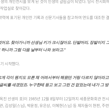
 선생의 개인전시를 보게 된 것이 인생의 갈림길이 되었다. 당시 전시
 작업실로 찾아갔다.
의 약력에 표기된 개인전 기록과 신문기사들을 참고하여 연도를 대조한 
어요. 찾아가니까 선생님 키가 크시잖아요. 단발머리, 장발이지 그
 하니까 그럼 다음 날부터 나와 보라고.”
오기 시작했다.
그게 각이 뭔지도 모른 체 어려서부터 해왔던 거랑 다르지 않더라고
글씨를 새겼었죠. 누구한테 듣고 보고 그런 건 없었는데 내가 그 방
진 선생의 호)이 1985년 12월 8일부터 12일까지 세종문화회관 전
회관, 김성밀(스님), 박윤정, 유은상, 이혜현(스님) 등 제자들이 현판, 