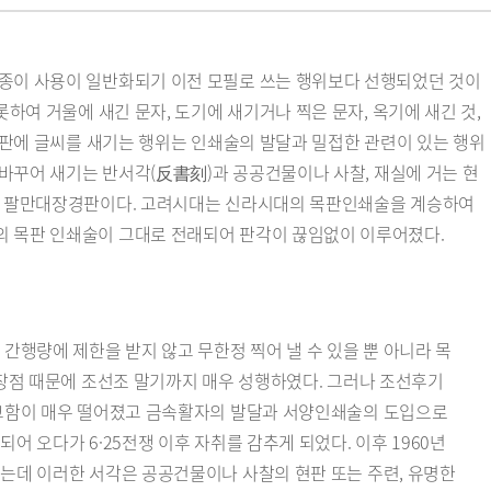
 종이 사용이 일반화되기 이전 모필로 쓰는 행위보다 선행되었던 것이
하여 거울에 새긴 문자, 도기에 새기거나 찍은 문자, 옥기에 새긴 것,
 목판에 글씨를 새기는 행위는 인쇄술의 발달과 밀접한 관련이 있는 행위
 바꾸어 새기는 반서각(反書刻)과 공공건물이나 사찰, 재실에 거는 현
)된 팔만대장경판이다. 고려시대는 신라시대의 목판인쇄술을 계승하여
의 목판 인쇄술이 그대로 전래되어 판각이 끊임없이 이루어졌다.
간행량에 제한을 받지 않고 무한정 찍어 낼 수 있을 뿐 아니라 목
 장점 때문에 조선조 말기까지 매우 성행하였다. 그러나 조선후기
정교함이 매우 떨어졌고 금속활자의 발달과 서양인쇄술의 도입으로
어 오다가 6·25전쟁 이후 자취를 감추게 되었다. 이후 1960년
는데 이러한 서각은 공공건물이나 사찰의 현판 또는 주련, 유명한