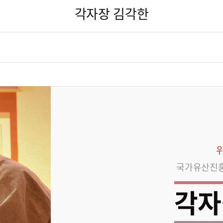
각자장 김각한
국가유산진
각자