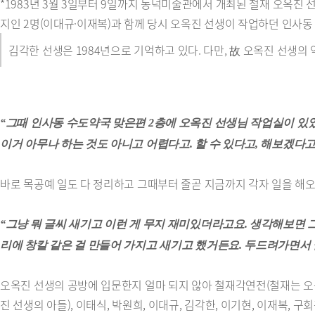
*1983년 3월 3일부터 9일까지 동덕미술관에서 개최된 철재 오옥진
지인 2명(이대규·이재복)과 함께 당시 오옥진 선생이 작업하던 인사동
김각한 선생은 1984년으로 기억하고 있다. 다만, 故 오옥진 선생
“그때 인사동 수도약국 맞은편 2층에 오옥진 선생님 작업실이 있었
이거 아무나 하는 것도 아니고 어렵다고. 할 수 있다고, 해보겠다고
바로 목공예 일도 다 정리하고 그때부터 줄곧 지금까지 각자 일을 해
“그냥 뭐 글씨 새기고 이런 게 무지 재미있더라고요. 생각해보면 
리에 창칼 같은 걸 만들어 가지고 새기고 했거든요. 두드려가면서 
오옥진 선생의 공방에 입문한지 얼마 되지 않아 철재각연전(철재는 오옥
진 선생의 아들), 이태식, 박원희, 이대규, 김각한, 이기현, 이재복, 구