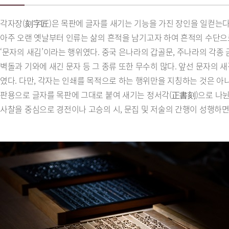
각자장(刻字匠)은 목판에 글자를 새기는 기능을 가진 장인을 일컫는다
아주 오랜 옛날부터 인류는 삶의 흔적을 남기고자 하여 흔적의 수단으
‘문자의 새김’이라는 행위였다. 중국 은나라의 갑골문, 주나라의 각종 
벽돌과 기와에 새긴 문자 등 그 종류 또한 무수히 많다. 앞선 문자의
였다. 다만, 각자는 인쇄를 목적으로 하는 행위만을 지칭하는 것은 아
판용으로 글자를 목판에 그대로 붙여 새기는 정서각(正書刻)으로 나뉜
사찰을 중심으로 경전이나 고승의 시, 문집 및 저술의 간행이 성행하