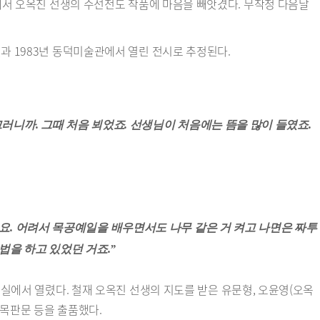
회에서 오옥진 선생의 수선전도 작품에 마음을 빼앗겼다. 무작정 다음날
결과 1983년 동덕미술관에서 열린 전시로 추정된다.
러니까. 그때 처음 뵈었죠. 선생님이 처음에는 뜸을 많이 들였죠.
요. 어려서 목공예일을 배우면서도 나무 같은 거 켜고 나면은 짜투
법을 하고 있었던 거죠.”
시실에서 열렸다. 철재 오옥진 선생의 지도를 받은 유문형, 오윤영(오옥
주련목판문 등을 출품했다.