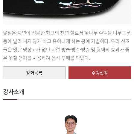
옻칠은 자연이 선물한 최고의 천연 칠로서 옻나무 수액을 나무그릇
등에 발라 썩지 않게 하고 윤이나게 하는 공예 기법이다. 우리 선조
들은 옛날 냉장고가 없던 시절 방습·방수·방충 및 광택의 효과가 좋
은 옻칠 용기를 사용하여 음식 부패를 막았다.
강좌목록
수강신청
강사소개