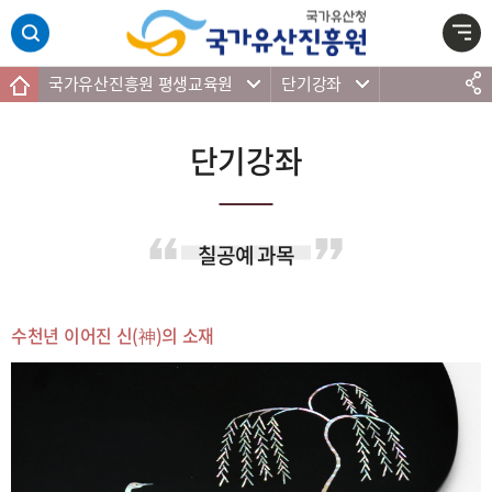
주메뉴 바로가기
본문 바로가기
하단 바로가기
국가유산진흥원 평생교육원
단기강좌
단기강좌
칠공예 과목
수천년 이어진 신(神)의 소재