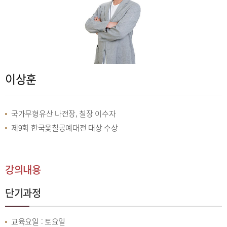
이상훈
국가무형유산 나전장, 칠장 이수자
제9회 한국옻칠공예대전 대상 수상
강의내용
단기과정
교육요일 : 토요일