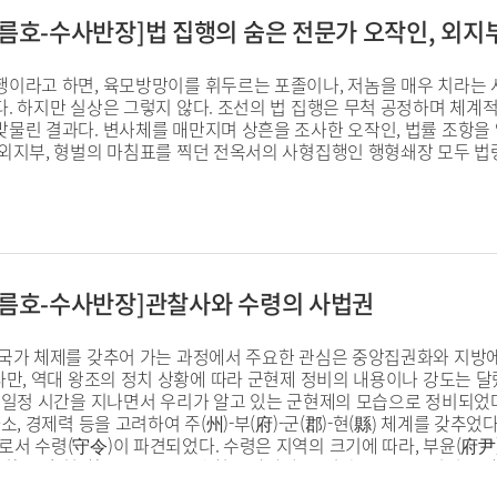
, 여름호-수사반장]법 집행의 숨은 전문가 오작인, 외지
행이라고 하면, 육모방망이를 휘두르는 포졸이나, 저놈을 매우 치라는 사
다. 하지만 실상은 그렇지 않다. 조선의 법 집행은 무척 공정하며 체
맞물린 결과다. 변사체를 매만지며 상흔을 조사한 오작인, 법률 조항을
 외지부, 형벌의 마침표를 찍던 전옥서의 사형집행인 행형쇄장 모두 법
, 여름호-수사반장]관찰사와 수령의 사법권
 국가 체제를 갖추어 가는 과정에서 주요한 관심은 중앙집권화와 지방에
다만, 역대 왕조의 정치 상황에 따라 군현제 정비의 내용이나 강도는 
 일정 시간을 지나면서 우리가 알고 있는 군현제의 모습으로 정비되었다.
다소, 경제력 등을 고려하여 주(州)-부(府)-군(郡)-현(縣) 체계를 갖추
로서 수령(守令)이 파견되었다. 수령은 지역의 크기에 따라, 부윤(府
현령(縣令)·현감(縣監) 등으로 호칭은 달랐다. 수령의 규모는 시기별로
, 목사 20인, 도호부사 44인, 군수 82인, 현령 34인, 현감 141인이었다