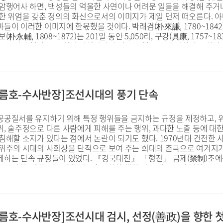
 암행어사 하면, 백성들의 억울한 사연이나 어려운 일들을 해결해 주
늘한 위엄을 갖춘 정의의 화신으로서의 이미지가 제일 먼저 떠오른다. 
들이 이러한 이미지에 한몫했을 것이다. 박래겸(朴來謙, 1780~1842)은 
(朴永輔, 1808~1872)는 201일 동안 5,050리, 구강(具康, 1757
을 해야 했다. 오죽하면 암행어사가 임무 수행 중에 순직하기도 하였을
 하거나 옛 친구를 만나도 신분 노출 우려 때문에 모른 척해야 하는 
.
, 여름호-수사반장]조선시대의 풍기 단속
공공질서를 유지하기 위해 특정 행위들을 금지하는 규정을 제정하고, 
, 술주정으로 다른 사람에게 피해를 주는 행위, 과다한 노출 등에 대
 침해할 소지가 있다는 점에서 논란이 되기도 했다. 1970년대 건전
권위주의 시대의 사회상을 단적으로 보여 주는 희대의 촌극으로 여겨지
제하는 단속 규정들이 있었다. 『경국대전』 「형전」 금제(禁制)조에는
), 산천, 성황, 사묘제(祠廟祭)를 친히 행한 경우 장 100에 처하도
서 처벌 대상이 된다는 것은 이해가 되지 않는 부분이다. 그러나 조선시
사에서 남녀가 섞이게 되는 상황을 우려했다. 이들은 이를 남녀의 분별
, 여름호-수사반장]조선시대 검시, 선정(善政)을 향한 