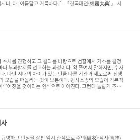
니, 아! 아름답고 거룩하다.” - 『경국대전(經國大典)』 서
아 수사를 진행하고 그 결과를 바탕으로 검찰에서 기소를 결정
마나 부과할지를 선고하는 과정이다. 확 줄여서 말하자면, 수사
다. 다만 시대의 차이가 있는 만큼 다른 기관과 제도로써 진행
또의 모습을 떠올리는 것이 보통이다. 형사소송의 모습이 기본적
 이루어졌을 것이라는 인식으로 이어진다. 그런데 놀랍게 조선
마다의 절차가 분리되어 있었다. 그런 관념이 형성된 데에는
그러나 현재에도 한 법원에서 민사소송, 형사소송, 행정소송 등을
어사
규명하고 민정을 살핀 임시 관직으로 수의(繡衣)·직지(直指)