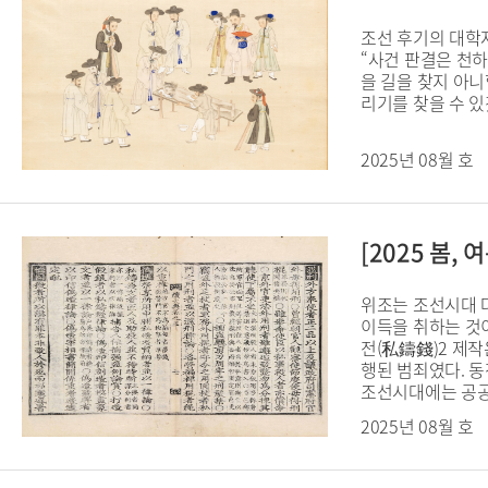
조선 후기의 대학
“사건 판결은 천하
을 길을 찾지 아니
리기를 찾을 수 
2025년 08월 호
[2025 봄
위조는 조선시대 다
이득을 취하는 것
전(私鑄錢)2 제작
행된 범죄였다. 동
조선시대에는 공공
2025년 08월 호