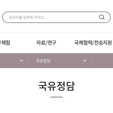
주메뉴 바로가기
본문 바로가기
하단 바로가기
/체험
자료/연구
국제협력/전승지원
국유정담
국유정담