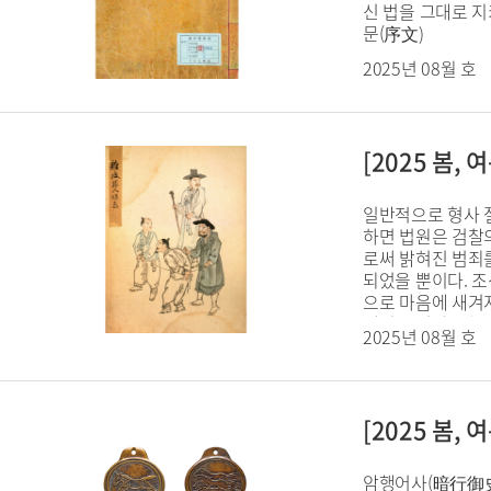
신 법을 그대로 지
문(序文)
2025년 08월 호
[2025 봄
일반적으로 형사 
하면 법원은 검찰
로써 밝혀진 범죄를
되었을 뿐이다. 조
으로 마음에 새겨
에서는 민사소송과
2025년 08월 호
지방의 관아에서 행
모두 관장하고, 법
[2025 봄
암행어사(暗行御史