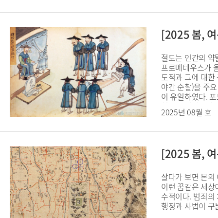
[2025 봄
절도는 인간의 약
프로메테우스가 올
도적과 그에 대한 
야간 순찰)을 주
이 유일하였다. 
청은 도성민들과 
2025년 08월 호
당해 온 포도청은
될 수밖에 없다. 
[2025 봄
살다가 보면 본의 
이런 꿈같은 세상
수적이다. 범죄의
행정과 사법이 구