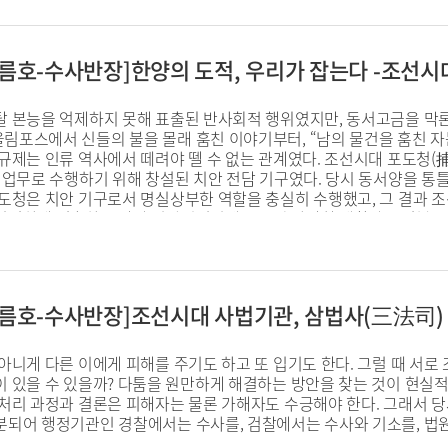
, 여름호-수사반장]한양의 도적, 우리가 잡는다 -조선시
탈 본능을 억제하지 못해 표출된 반사회적 행위였지만, 동서고금을 막론
림포스에서 신들의 불을 몰래 훔친 이야기부터, “남의 물건을 훔친 
규제는 인류 역사에서 떼려야 뗄 수 없는 관계였다. 조선시대 포도청(捕
요 업무로 수행하기 위해 창설된 치안 전담 기구였다. 당시 동서양을 
포도청은 치안 기구로서 명실상부한 역할을 충실히 수행했고, 그 결과 
밀접하게 접촉하는 말단 기관이었기에 그들의 다양한 생활상을 엿볼 수 있
 19세기 들어 지나치게 권위적인 공권력으로 변질되었다. 공공기관이 시
1894년 포도청은 서구식 근대적 경찰 조직인 경무청으로 개편되면서 
, 여름호-수사반장]조선시대 사법기관, 삼법사(三法司)
아니게 다른 이에게 피해를 주기도 하고 또 입기도 한다. 그럴 때 서로
이 있을 수 있을까? 다툼을 원만하게 해결하는 방안을 찾는 것이 현실적
 처리 과정과 결론은 피해자는 물론 가해자도 수긍해야 한다. 그래서 
분되어 행정기관인 경찰에서는 수사를, 검찰에서는 수사와 기소를, 법원