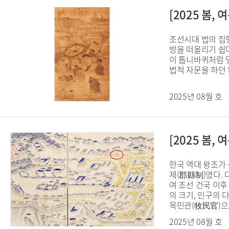
[2025 봄
조선시대 법의 집
방을 떠올리기 쉽
이 톱니바퀴처럼 
법적 자문을 하던
2025년 08월 호
[2025 봄
한국 역대 왕조가
제(郡縣制)였다. 
여 조선 건국 이후
의 크기, 인구의 
목민관(牧民官)으
使)·군수(郡守)·
2025년 08월 호
인, 대도호부사 4인