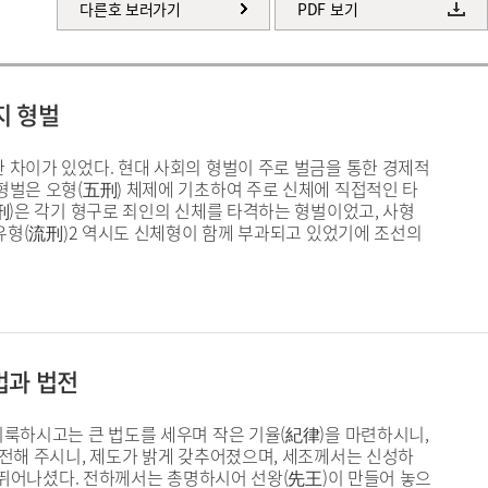
다른호 보러가기
PDF 보기
지 형벌
 차이가 있었다. 현대 사회의 형벌이 주로 벌금을 통한 경제적
형벌은 오형(五刑) 체제에 기초하여 주로 신체에 직접적인 타
刑)은 각기 형구로 죄인의 신체를 타격하는 형벌이었고, 사형
·유형(流刑)2 역시도 신체형이 함께 부과되고 있었기에 조선의
법과 법전
이룩하시고는 큰 법도를 세우며 작은 기율(紀律)을 마련하시니,
 전해 주시니, 제도가 밝게 갖추어졌으며, 세조께서는 신성하
에 뛰어나셨다. 전하께서는 총명하시어 선왕(先王)이 만들어 놓으