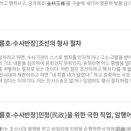
키고 행하시고, 금과옥조(金科玉條)를 구슬에 새기어 영원히 빛을 남기시
, 여름호-수사반장]조선의 형사 절차
절차라고 하면, 수사기관이 스스로 범죄를 인지하거나 고소·고발을 받
의 기소 내용을 심리하여 유죄인지 무죄인지, 유죄라면 어느 형벌을 얼
 처벌하는 절차로 보는 것이다. 이런 점은 조선이라고 해서 다를 게 없
선시대의 재판이라고 하면 “네 죄를 네가 알렸다!” 하고 호령하는 사
져 있다는 이야기다. 이는 민사소송은 없거나 있었어도 형사 절차처럼
 형사소송이 개념적으로도, 제도로도, 실무에서도 뚜렷이 구분되어 저
정, 수사, 형사소송, 민사소송을 다 맡아서 했던 탓도 있을 것이다. 
관들도 이 업무들을 두루 돌아가면서 맡게 된다.
, 여름호-수사반장]민정(民政)을 위한 극한 직업, 암행
)는 조선시대 왕명을 받고 비밀리에 지방을 순행하면서 악정(惡政)을 