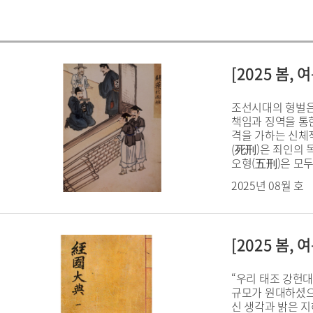
[2025 봄
조선시대의 형벌은
책임과 징역을 통
격을 가하는 신체적
(死刑)은 죄인의 
오형(五刑)은 모두
2025년 08월 호
[2025 봄
“우리 태조 강헌
규모가 원대하셨으
신 생각과 밝은 지