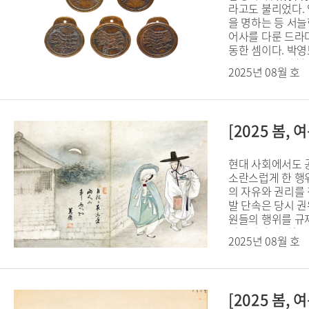
라고도 불리었다.
을 명하는 등 서
어사를 다룬 드라마
동한 셈이다. 박영보
상당히 고된 강행군
2025년 08월 호
을 치죄(治罪)해야
지 않은 직책이었다
[2025 봄
현대 사회에서도 
소란스럽게 한 행위
의 자유와 권리를
발 단속은 당시 
원들의 행위를 규
벌이거나 야제(野祭
2025년 08월 호
사를 지냈다고 해
배층들은 야외 행
[2025 봄