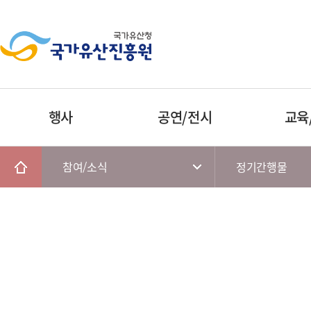
행사
공연/전시
교육
참여/소식
정기간행물