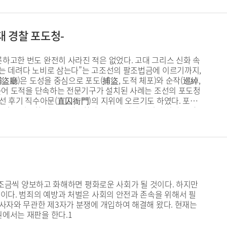
대 경찰 포도청-
하고한 번도 완전히 사라진 적은 없었다. 고대 그리스 신화 속
자는 데려다 노비로 삼는다”는 고조선의 팔조법금에 이르기까지,
盜廳)은 도성을 중심으로 포도(捕盜, 도적 체포)와 순작(巡綽,
통틀어 도적을 단속하는 전문기구가 설치된 사례는 조선의 포도청
조선 후기 직수아문(直囚衙門)의 지위에 오르기도 하였다. 포도
는 귀중한 정보를 제공한다. 400여 년간 도성의 치안을 담
민들의 신뢰를 잃고 외면받게 되면, 그 존재 가치는 결국 부정
역사 속으로 사라졌다.
 조금씩 양보하고 화해하면 평화로운 사회가 될 것이다. 하지만
이다. 범죄의 예방과 처벌은 사회의 안전과 존속을 위해서 필
당사자와 무관한 제3자가 분쟁에 개입하여 해결해 왔다. 현재는
에서는 재판을 한다.1