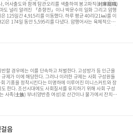
거나, 어사출도와 함께 탐관오리를 색출하여 봉고파직(封庫罷職)
아마도 널리 알려진 『춘향전』이나 박문수의 일화 그리고 암행
125일간 4,915리를 이동했다. 하루 평균 40리(21㎞)를 이
~1832)은 174일 동안 5,595리를 다녔다. 암행어사는 육체적으로
까. 게다가 숙식(宿食)마저 여의찮았을 뿐 아니라, 아는 사람
인간적인 고뇌도 컸다. 암행어사는 육체적·정신적으로 모두 녹록
위반할 경우에는 이를 단속하고 처벌한다. 고성방가 등 인근을
한 규제가 이에 해당한다. 그러나 이러한 규제는 사회 구성원들
한 사회 기풍을 정착시킨다는 미명하에 이루어진 미니스커트와 장
기도 한다. 조선시대에도 사회질서를 유지하기 위해 사회 구성
 사족(士族) 부녀(양반층 여성)로 산간이나 물가에서 잔치를
록 규정되어 있다. 현재 관점에서는 야외에서 잔치를 벌이거나 제
대 사람들은 지금과는 다른 인식을 가지고 있었다. 조선의 지
이 무너져 풍속을 크게 해치는 일로 인식했던 것이다.
첫걸음