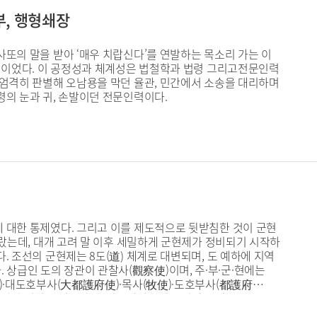
부, 행형쇄장
또의 말을 받아 ‘매우 치랍신다’를 연발하는 목소리 가는 이
계적이었다. 이 공정성과 체계성은 법철학과 법령 그리고전문인력
 엄격히 판별해 오남용을 막던 율관, 민간에서 소송을 대리하며
령의 눈과 귀, 손발이던 전문인력이다.
 대한 통제였다. 그리고 이를 제도적으로 뒷받침한 것이 군현
달랐는데, 대개 고려 말 이후 세밀하게 군현제가 정비되기 시작하
 조선의 군현제는 8도(道) 체계로 대변되며, 도 예하에 지역
었다. 상급인 도의 장관이 관찰사(觀察使)이며, 주·부·군·현에는
尹)·대도호부사(大都護府使)·목사(牧使)·도호부사(都護府
 약간의 편차는 있으나, 『경국대전』에 규정된 수령은 부윤 4
.