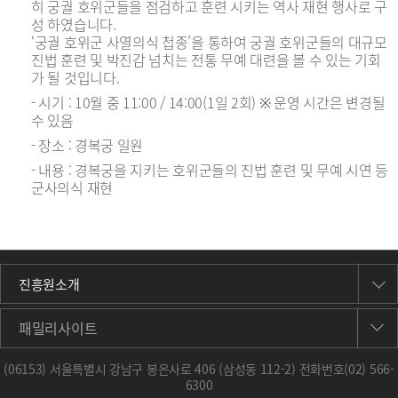
히 궁궐 호위군들을 점검하고 훈련 시키는 역사 재현 행사로 구
성 하였습니다.
‘궁궐 호위군 사열의식 첩종’을 통하여 궁궐 호위군들의 대규모
진법 훈련 및 박진감 넘치는 전통 무예 대련을 볼 수 있는 기회
가 될 것입니다.
- 시기 : 10월 중 11:00 / 14:00(1일 2회) ※ 운영 시간은 변경될
수 있음
- 장소 : 경복궁 일원
- 내용 : 경복궁을 지키는 호위군들의 진법 훈련 및 무예 시연 등
군사의식 재현
진흥원소개
패밀리사이트
(06153) 서울특별시 강남구 봉은사로 406 (삼성동 112-2) 전화번호
(02) 566-
6300