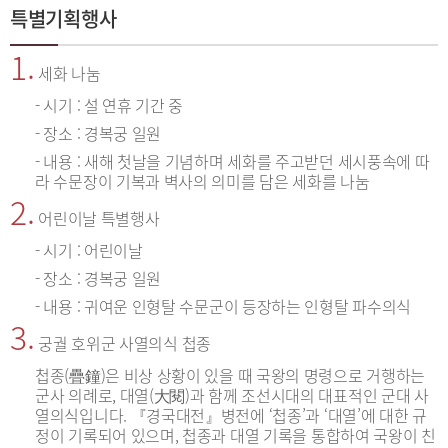
특별기획행사
1.
세화 나눔
- 시기 : 설 연휴 기간 중
- 장소 : 경복궁 일원
- 내용 : 새해 첫날을 기념하며 세화를 주고받던 세시풍속에 따
라 수문장이 기복과 벽사의 의미를 담은 세화를 나눔
2.
어린이날 특별행사
- 시기 : 어린이날
- 장소 : 경복궁 일원
- 내용 : 귀여운 인형탈 수문군이 등장하는 인형탈 파수의식
3.
궁궐 호위군 사열의식 첩종
첩종(疊鐘)은 비상 상황이 있을 때 국왕의 명령으로 거행하는
군사 의례로, 대열(大閱)과 함께 조선시대의 대표적인 군대 사
열의식입니다. 『경국대전』병전에 ‘첩종’과 ‘대열’에 대한 규
정이 기록되어 있으며, 첩종과 대열 기록을 통합하여 국왕이 친