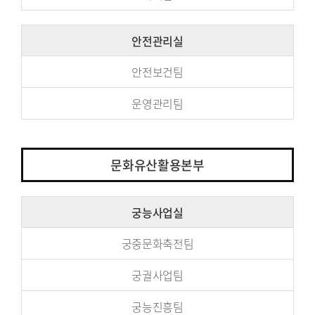
안전관리실
안전보건팀
운영관리팀
문화유산활용본부
궁능사업실
궁중문화축전팀
궁궐사업팀
궁능진흥팀