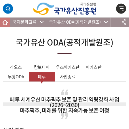
주메뉴 바로가기
본문 바로가기
하단 바로가기
국제문화교류
국가유산 ODA(공적개발원조)
국가유산 ODA(공적개발원조)
라오스
캄보디아
우즈베키스탄
파키스탄
무형ODA
페루
사업종료
페루 세계유산 마추픽추 보존 및 관리 역량강화 사업
(2026~2030)
마추픽추, 미래를 위한 지속가능 보존 여정