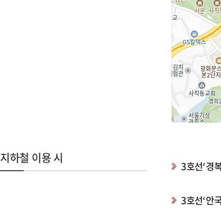
지하철 이용 시
3호선‘경복
3호선‘안국