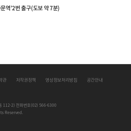
문역’2번 출구(도보 약 7분)
약관
저작권정책
영상정보처리방침
공간안내
 112-2) 전화번호
(02) 566-6300
hts Reserved.